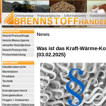
Preisservice
News
Heizöl-Preisanfrage
Heizöl-Wunschpreis
aktuelle Heizölpreise
Was ist das Kraft-Wärme-K
Heizöl-Preisarchiv
(03.02.2025)
Preisentwicklung
Information
Händlerübersicht
Marktdaten
Produkte
Technik
News
Energiesparcheck
Energielexikon
Fragen + Antworten
Fördermittel / Ölheizung