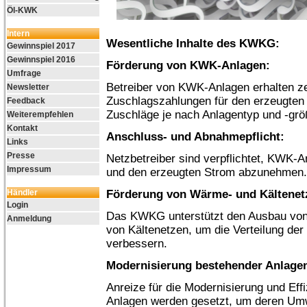
Öl-KWK
Intern
Wesentliche Inhalte des KWKG:
Gewinnspiel 2017
Gewinnspiel 2016
Förderung von KWK-Anlagen:
Umfrage
Betreiber von KWK-Anlagen erhalten zei
Newsletter
Zuschlagszahlungen für den erzeugten
Feedback
Zuschläge je nach Anlagentyp und -größ
Weiterempfehlen
Kontakt
Anschluss- und Abnahmepflicht:
Links
Presse
Netzbetreiber sind verpflichtet, KWK-A
Impressum
und den erzeugten Strom abzunehmen.
Händler
Förderung von Wärme- und Kältenet
Login
Das KWKG unterstützt den Ausbau vo
Anmeldung
von Kältenetzen, um die Verteilung de
verbessern.
Modernisierung bestehender Anlage
Anreize für die Modernisierung und Ef
Anlagen werden gesetzt, um deren Umw