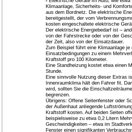
-
Elektrische Geräte im Auto, wie etwa 
Klimaanlage, Sicherheits- und Komforte
aus dem Bordnetz. Die elektrische Ene
bereitgestellt, der vom Verbrennungsmo
kosten eingeschaltete elektrische Gerä
Der elektrische Energiebedarf ist – an
von der Fahrstrecke oder von der Gesc
der Zeit, also von der Einsatzdauer.
Zum Beispiel führt eine Klimaanlage j
Einsatzbedingungen zu einem Mehrverbr
Kraftstoff pro 100 Kilometer.
Eine Standheizung kostet etwa einen Me
Stunde.
Eine sinnvolle Nutzung dieser Extras i
Innenraumklima hält den Fahrer fit. Da
wird, sollten Sie die Einschaltzeiträu
begrenzen.
Übrigens: Offene Seitenfenster oder Sc
der Außenhaut anliegende Luftströmun
Kraftstoff kosten. Auf beiden Seiten of
beispielsweise zu etwa 0,2 Litern Mehr
Geschwindigkeiten – etwa im Stadtverk
Fenster einen signifikanten Verbrauchs