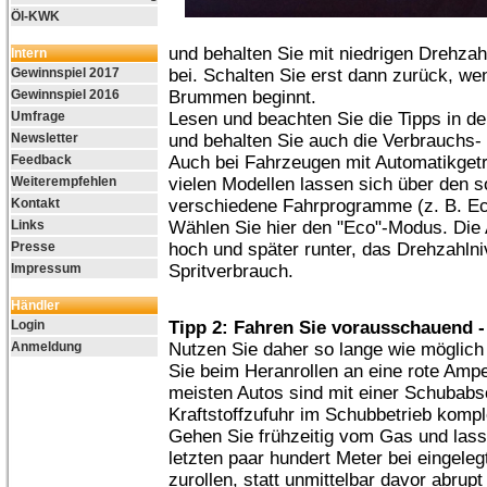
Öl-KWK
und behalten Sie mit niedrigen Drehza
Intern
Gewinnspiel 2017
bei. Schalten Sie erst dann zurück, we
Gewinnspiel 2016
Brummen beginnt.
Umfrage
Lesen und beachten Sie die Tipps in d
Newsletter
und behalten Sie auch die Verbrauchs-
Feedback
Auch bei Fahrzeugen mit Automatikgetr
Weiterempfehlen
vielen Modellen lassen sich über den 
Kontakt
verschiedene Fahrprogramme (z. B. Ec
Links
Wählen Sie hier den "Eco"-Modus. Die 
Presse
hoch und später runter, das Drehzahlni
Impressum
Spritverbrauch.
Händler
Login
Tipp 2: Fahren Sie vorausschauend 
Anmeldung
Nutzen Sie daher so lange wie möglic
Sie beim Heranrollen an eine rote Amp
meisten Autos sind mit einer Schubabsc
Kraftstoffzufuhr im Schubbetrieb komple
Gehen Sie frühzeitig vom Gas und lass
letzten paar hundert Meter bei eingele
zurollen, statt unmittelbar davor abru