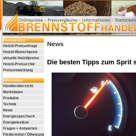
Preisservice
News
Heizöl-Preisanfrage
Heizöl-Wunschpreis
aktuelle Heizölpreise
Die besten Tipps zum Sprit 
Heizöl-Preisarchiv
Preisentwicklung
Information
Händlerübersicht
Marktdaten
Produkte
Technik
News
Energiesparcheck
Energielexikon
Fragen + Antworten
Fördermittel / Ölheizung