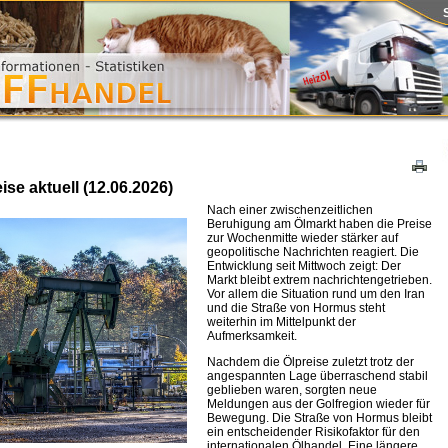
ise aktuell (12.06.2026)
Nach einer zwischenzeitlichen
Beruhigung am Ölmarkt haben die Preise
zur Wochenmitte wieder stärker auf
geopolitische Nachrichten reagiert. Die
Entwicklung seit Mittwoch zeigt: Der
Markt bleibt extrem nachrichtengetrieben.
Vor allem die Situation rund um den Iran
und die Straße von Hormus steht
weiterhin im Mittelpunkt der
Aufmerksamkeit.
Nachdem die Ölpreise zuletzt trotz der
angespannten Lage überraschend stabil
geblieben waren, sorgten neue
Meldungen aus der Golfregion wieder für
Bewegung. Die Straße von Hormus bleibt
ein entscheidender Risikofaktor für den
internationalen Ölhandel. Eine längere