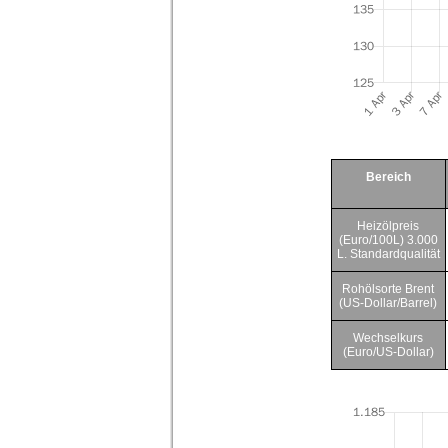
Bereich
Heizölpreis
(Euro/100L) 3.000
L. Standardqualität
Rohölsorte Brent
(US-Dollar/Barrel)
Wechselkurs
(Euro/US-Dollar)