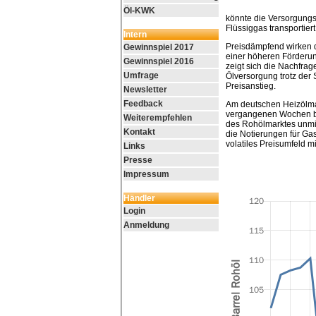
Öl-KWK
könnte die Versorgungs
Flüssiggas transportier
Intern
Preisdämpfend wirken de
Gewinnspiel 2017
einer höheren Förderu
Gewinnspiel 2016
zeigt sich die Nachfrag
Umfrage
Ölversorgung trotz der
Preisanstieg.
Newsletter
Feedback
Am deutschen Heizölmar
vergangenen Wochen bl
Weiterempfehlen
des Rohölmarktes unmit
Kontakt
die Notierungen für Gas
volatiles Preisumfeld 
Links
Presse
Impressum
Händler
Login
Anmeldung