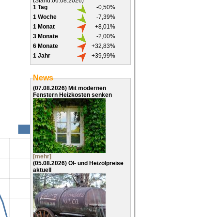
(Stand:06.08.2026)
1 Tag
-0,50%
1 Woche
-7,39%
1 Monat
+8,01%
3 Monate
-2,00%
6 Monate
+32,83%
1 Jahr
+39,99%
News
(07.08.2026)
Mit modernen
Fenstern Heizkosten senken
[mehr]
(05.08.2026)
Öl- und Heizölpreise
aktuell