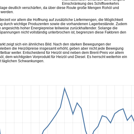
Einschränkung des Schiffsverkehrs
lage deutlich verschärfen, da über diese Route große Mengen Rohöl und
t werden.
rzeit vor allem die Hoffnung auf zusätzliche Liefermengen, die Möglichkeit
ng durch wichtige Produzenten sowie die vorhandenen Lagerbestände. Zudem
e angesichts hoher Energiepreise teilweise zurückhaltender. Solange die
 Spannungen nicht vollständig unterbrochen ist, begrenzen diese Faktoren den
kt zeigt sich ein ähnliches Bild. Nach den starken Bewegungen der
eiben die Heizölpreise insgesamt erhöht, geben aber nicht jede Bewegung
telbar weiter. Entscheidend für Heizöl sind neben dem Brent-Preis vor allem
öl, dem wichtigsten Vorprodukt für Heizöl und Diesel. Es herrscht weiterhin ein
mit täglichen Schwankungen.