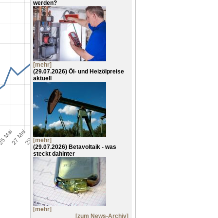
werden?
[mehr]
(29.07.2026)
Öl- und Heizölpreise
aktuell
[mehr]
(29.07.2026)
Betavoltaik - was
steckt dahinter
[mehr]
[zum News-Archiv]