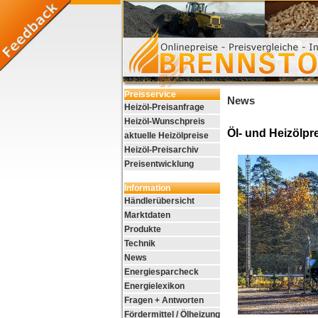
Preisservice
News
Heizöl-Preisanfrage
Heizöl-Wunschpreis
Öl- und Heizölpre
aktuelle Heizölpreise
Heizöl-Preisarchiv
Preisentwicklung
Information
Händlerübersicht
Marktdaten
Produkte
Technik
News
Energiesparcheck
Energielexikon
Fragen + Antworten
Fördermittel / Ölheizung