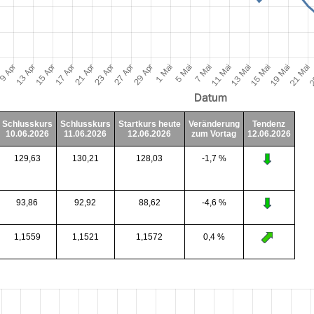
Schlusskurs
Schlusskurs
Startkurs heute
Veränderung
Tendenz
10.06.2026
11.06.2026
12.06.2026
zum Vortag
12.06.2026
129,63
130,21
128,03
-1,7 %
93,86
92,92
88,62
-4,6 %
1,1559
1,1521
1,1572
0,4 %