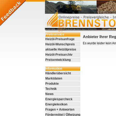
Preisservice
Anbieter Ihrer Re
Heizöl-Preisanfrage
Es wurde leider kein A
Heizöl-Wunschpreis
aktuelle Heizölpreise
Heizöl-Preisarchiv
Preisentwicklung
Information
Händlerübersicht
Marktdaten
Produkte
Technik
News
Energiesparcheck
Energielexikon
Fragen + Antworten
Fördermittel / Ölheizung