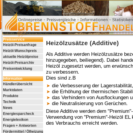
Preisservice
Heizölzusätze (Additive)
Heizöl-Preisanfrage
Heizöl-Wunschpreis
Als Additive werden Heizölzusätze beze
aktuelle Heizölpreise
hinzugegeben, beiliegend). Dabei hande
Heizöl-Preisarchiv
Heizöl zugesetzt werden, um erwünsch
Preisentwicklung
zu verbessern.
Dies sind z.B
Information
Händlerübersicht
die Verbesserung der Lagerstabilität
Marktdaten
die Erhöhung der thermischen Stabili
Produkte
das Verhindern von Ausflockungen 
Technik
die Neutralisierung von Gerüchen.
News
Diese Additive werden dem "Premium"-
Energiesparcheck
Verwendung von "Premium"-Heizöl EL k
Energielexikon
des Verbrauchs erreicht werden.
Fragen + Antworten
Fördermittel / Ölheizung