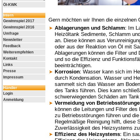
Öl-KWK
Intern
Gern möchten wir Ihnen die einzelnen 
Gewinnspiel 2017
Gewinnspiel 2016
Ablagerungen und Schlamm
: Im L
Umfrage
Heizöltank Sedimente, Schlamm un
Newsletter
an. Diese können aus Verunreinigung
Feedback
oder aus der Reaktion von Öl mit Sa
Weiterempfehlen
Ablagerungen können die Filter und
Kontakt
und so die Effizienz und Funktionsfä
Links
beeinträchtigen.
Presse
Korrosion
: Wasser kann sich im He
Impressum
durch Kondensation. Wasser und Hei
sammelt sich das Wasser am Boden 
Händler
des Tanks führen. Dies kann schließ
Login
schwerwiegenden Schäden am Tank 
Anmeldung
Vermeidung von Betriebsstörung
können die Leitungen und Filter des
zu Betriebsstörungen führen und die 
Regelmäßige Reinigung hilft, diese 
Zuverlässigkeit des Heizsystems zu
Effizienz des Heizsystems
: Ein sa