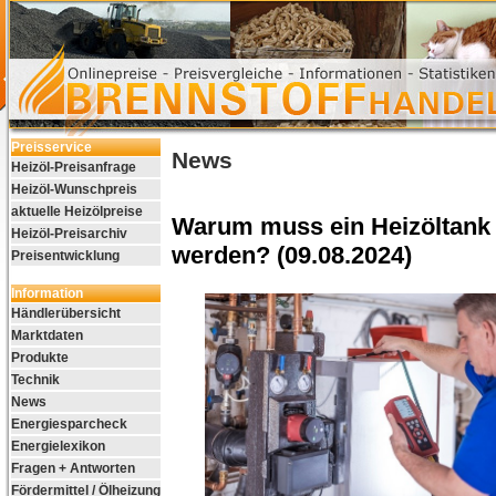
Preisservice
News
Heizöl-Preisanfrage
Heizöl-Wunschpreis
aktuelle Heizölpreise
Warum muss ein Heizöltank 
Heizöl-Preisarchiv
werden? (09.08.2024)
Preisentwicklung
Information
Händlerübersicht
Marktdaten
Produkte
Technik
News
Energiesparcheck
Energielexikon
Fragen + Antworten
Fördermittel / Ölheizung