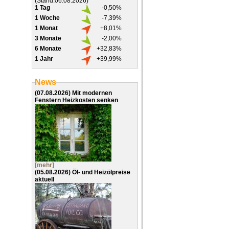
(Stand:06.08.2026)
1 Tag
-0,50%
1 Woche
-7,39%
1 Monat
+8,01%
3 Monate
-2,00%
6 Monate
+32,83%
1 Jahr
+39,99%
News
(07.08.2026)
Mit modernen
Fenstern Heizkosten senken
[mehr]
(05.08.2026)
Öl- und Heizölpreise
aktuell