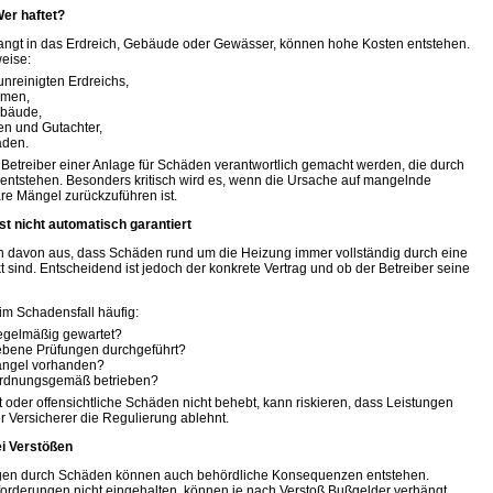
Wer haftet?
elangt in das Erdreich, Gebäude oder Gewässer, können hohe Kosten entstehen.
eise:
unreinigten Erdreichs,
men,
bäude,
en und Gutachter,
äden.
 Betreiber einer Anlage für Schäden verantwortlich gemacht werden, die durch
 entstehen. Besonders kritisch wird es, wenn die Ursache auf mangelnde
e Mängel zurückzuführen ist.
t nicht automatisch garantiert
 davon aus, dass Schäden rund um die Heizung immer vollständig durch eine
sind. Entscheidend ist jedoch der konkrete Vertrag und ob der Betreiber seine
im Schadensfall häufig:
egelmäßig gewartet?
bene Prüfungen durchgeführt?
ngel vorhanden?
ordnungsgemäß betrieben?
 oder offensichtliche Schäden nicht behebt, kann riskieren, dass Leistungen
r Versicherer die Regulierung ablehnt.
i Verstößen
lgen durch Schäden können auch behördliche Konsequenzen entstehen.
orderungen nicht eingehalten, können je nach Verstoß Bußgelder verhängt