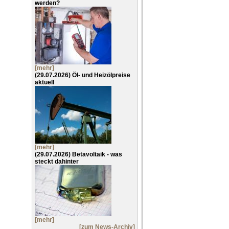
werden?
[mehr]
(29.07.2026)
Öl- und Heizölpreise
aktuell
[mehr]
(29.07.2026)
Betavoltaik - was
steckt dahinter
[mehr]
[zum News-Archiv]