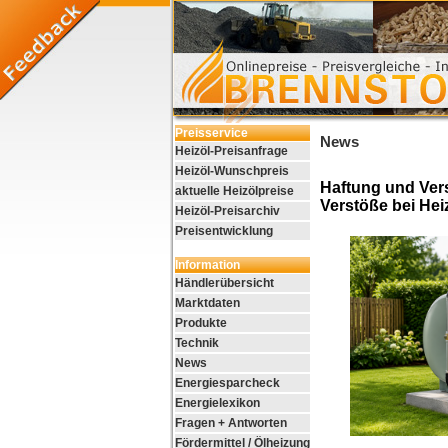
Preisservice
News
Heizöl-Preisanfrage
Heizöl-Wunschpreis
Haftung und Ver
aktuelle Heizölpreise
Verstöße bei Hei
Heizöl-Preisarchiv
Preisentwicklung
Information
Händlerübersicht
Marktdaten
Produkte
Technik
News
Energiesparcheck
Energielexikon
Fragen + Antworten
Fördermittel / Ölheizung