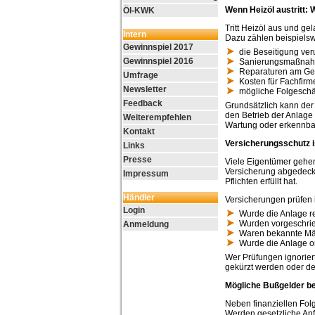
Wenn Heizöl austritt: 
Öl-KWK
Tritt Heizöl aus und g
Intern
Dazu zählen beispielsw
Gewinnspiel 2017
die Beseitigung ver
Gewinnspiel 2016
Sanierungsmaßnah
Reparaturen am Ge
Umfrage
Kosten für Fachfirm
Newsletter
mögliche Folgesch
Feedback
Grundsätzlich kann der
den Betrieb der Anlage
Weiterempfehlen
Wartung oder erkennbar
Kontakt
Versicherungsschutz is
Links
Presse
Viele Eigentümer gehen
Versicherung abgedeckt 
Impressum
Pflichten erfüllt hat.
Händler
Versicherungen prüfen 
Login
Wurde die Anlage r
Wurden vorgeschrie
Anmeldung
Waren bekannte Mä
Wurde die Anlage 
Wer Prüfungen ignoriert
gekürzt werden oder de
Mögliche Bußgelder be
Neben finanziellen Fo
Werden gesetzliche Anf