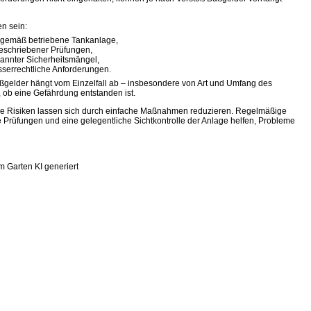
n sein:
sgemäß betriebene Tankanlage,
geschriebener Prüfungen,
ekannter Sicherheitsmängel,
serrechtliche Anforderungen.
gelder hängt vom Einzelfall ab – insbesondere von Art und Umfang des
 ob eine Gefährdung entstanden ist.
ele Risiken lassen sich durch einfache Maßnahmen reduzieren. Regelmäßige
 Prüfungen und eine gelegentliche Sichtkontrolle der Anlage helfen, Probleme
im Garten KI generiert